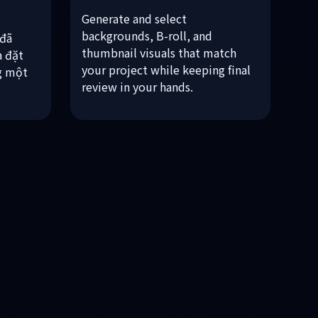
động
Scene visual asset options
Generate and select
backgrounds, B-roll, and
 đã
thumbnail visuals that match
à đặt
your project while keeping final
g một
review in your hands.