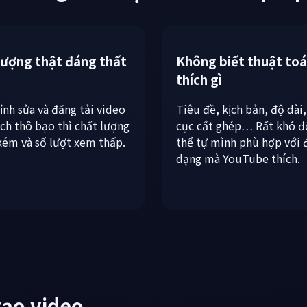
lên nhưng nếu việc chỉnh sửa quá 
lượng thật đáng thất
Không biết thuật to
thích gì
ỉnh sửa và đăng tải video
Tiêu đề, kịch bản, độ dài
ch thô bạo thì chất lượng
cục cắt ghép… Rất khó đ
kém và số lượt xem thấp.
thể tự mình phù hợp với 
dạng mà YouTube thích.