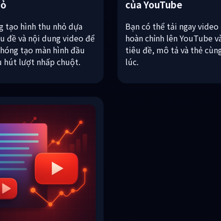
năng tự động tạo hình
Chức năng tải lên tự 
hỏ
của YouTube
g tạo hình thu nhỏ dựa
Bạn có thể tải ngay video
êu đề và nội dung video để
hoàn chỉnh lên YouTube v
chóng tạo màn hình đầu
tiêu đề, mô tả và thẻ cùn
u hút lượt nhấp chuột.
lúc.