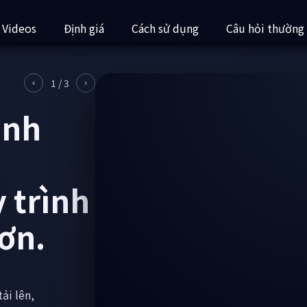
 Videos
Định giá
Cách sử dụng
Câu hỏi thường
2
/
3
‹
›
 sửa
ý
ệc kinh
nhỏ, thậm chí tự