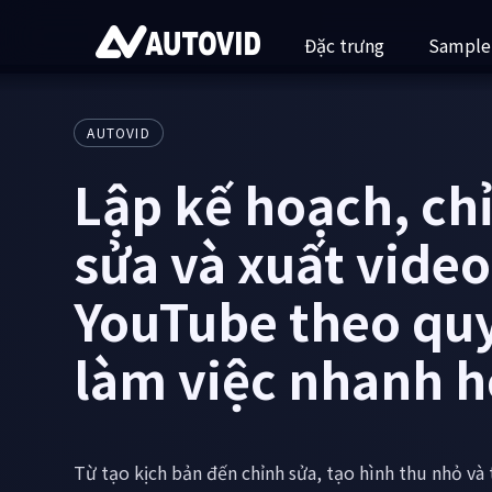
Đặc trưng
Sample
AUTOVID
Hãy để bạn chỉnh
và tập trung vào 
tưởng và công vi
doanh của bạn.
Mẫu biểu mẫu ngắn/dài, phụ đề tự động, hình thu 