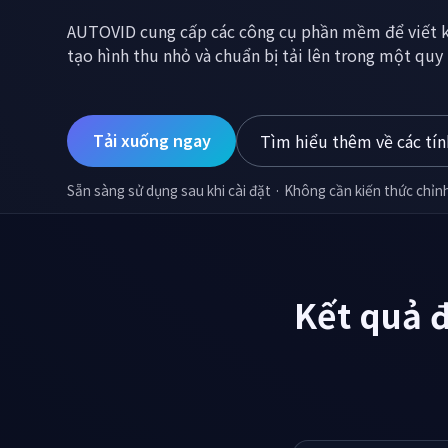
động tải lên
AUTOVID tự động hóa các bước lặp đi lặp lại trong
soát được kết quả đầu ra cuối cùng.
Tải xuống ngay
Tìm hiểu thêm về các tín
Sẵn sàng sử dụng sau khi cài đặt · Không cần kiến thức chỉn
Kết quả 