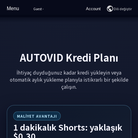
Menu
Dili değiştir
Guest
-
Account
Ev
Login
Özellikler
Join
Sample Videos
AUTOVID Kredi Planı
YouTube Rankings
İhtiyaç duyduğunuz kadar kredi yükleyin veya
Fiyatlandırma
otomatik aylık yükleme planıyla istikrarlı bir şekilde
çalışın.
Nasıl Kullanılır
Sık Sorulan Sorular
MALIYET AVANTAJI
Destek
1 dakikalık Shorts: yaklaşık
Yapay Zeka Sohbeti
$0.30,