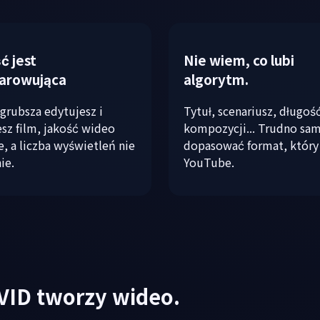
ć jest
Nie wiem, co lubi
zarowująca
algorytm.
 grubsza edytujesz i
Tytuł, scenariusz, długość
esz film, jakość wideo
kompozycji... Trudno s
e, a liczba wyświetleń nie
dopasować format, który 
ie.
YouTube.
VID tworzy wideo.