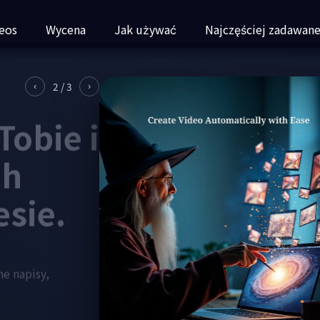
eos
Wycena
Jak używać
Najczęściej zadawane
2
/
3
‹
›
Tobie i
ch
esie.
e napisy,