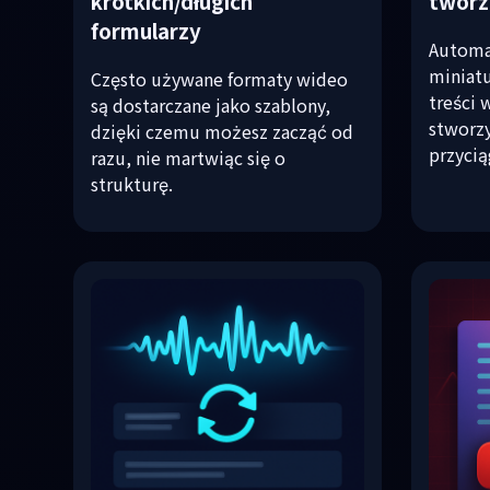
krótkich/długich
tworz
formularzy
Automa
miniatu
Często używane formaty wideo
treści 
są dostarczane jako szablony,
stworzy
dzięki czemu możesz zacząć od
przycią
razu, nie martwiąc się o
strukturę.