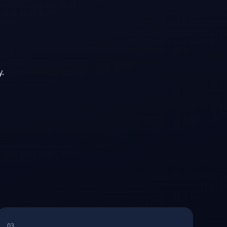
y.
03