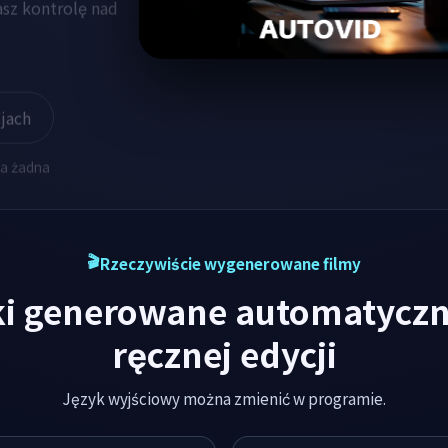
sz kontrolę nad
jach
na żadna
Rzeczywiście wygenerowane filmy
i generowane automatyczn
ręcznej edycji
Język wyjściowy można zmienić w programie.