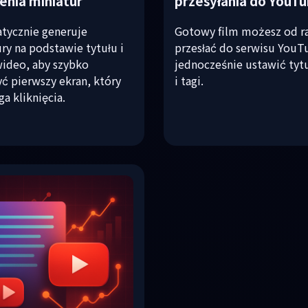
enia miniatur
przesyłania do YouT
tycznie generuje
Gotowy film możesz od r
ry na podstawie tytułu i
przesłać do serwisu YouT
wideo, aby szybko
jednocześnie ustawić tytu
ć pierwszy ekran, który
i tagi.
ga kliknięcia.