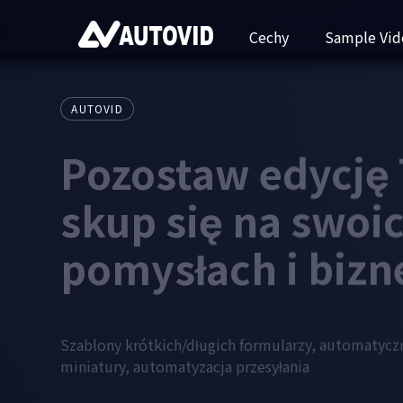
Cechy
Sample Vid
AUTOVID
Pozostaw edycję 
skup się na swoi
pomysłach i bizn
Szablony krótkich/długich formularzy, automatyczn
miniatury, automatyzacja przesyłania