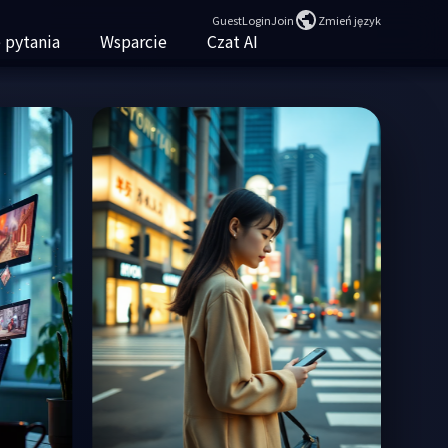
Guest
Login
Join
Zmień język
 pytania
Wsparcie
Czat AI