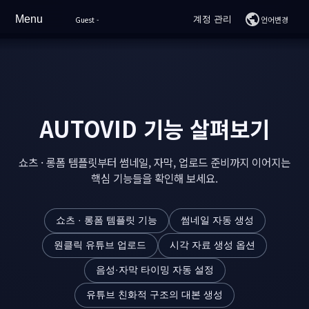
Menu
계정 관리
언어변경
Guest
-
홈
로그인
회원가입
기능소개
예시 영상
AUTOVID 기능 살펴보기
가격
쇼츠 · 롱폼 템플릿부터 썸네일, 자막, 업로드 준비까지 이어지는
핵심 기능들을 확인해 보세요.
사용가이드
자주 묻는 질문
쇼츠 · 롱폼 템플릿 기능
썸네일 자동 생성
지원
원클릭 유튜브 업로드
시각 자료 생성 옵션
음성·자막 타이밍 자동 설정
AI 채팅
유튜브 친화적 구조의 대본 생성