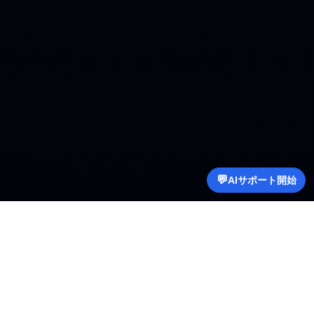
💬
AIサポート開始
Copyright © 2023 DREAMCRAFT | All rights reserved.
相互名：ドリームクラフト（DREAMCRAFT）
代表者：雪美鏡