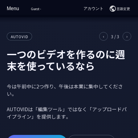
Menu
アカウント
言語変更
Guest
-
ホーム
ログイン
会員登録
機能紹介
3
/
3
AUTOVID
‹
›
一つのビデオを作るのに週
サンプル動画
末を使っているなら
料金
使い方
今は午前中に2つ作り、午後は本業に集中してくださ
い。
よくある質問
AUTOVIDは「編集ツール」ではなく「アップロードパ
サポート
イプライン」を提供します。
AIチャット