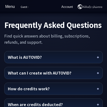
Menu
Άλλαξε γλώσσα
Guest
-
Account
Σπίτι
Login
Frequently Asked Questions
Χαρακτηριστικά
Join
Find quick answers about billing, subscriptions,
Sample Videos
refunds, and support.
YouTube Rankings
What is AUTOVID?
Τιμολόγηση
Τρόπος Χρήσης
What can I create with AUTOVID?
FAQ
How do credits work?
Support
AI Chat
When are credits deducted?