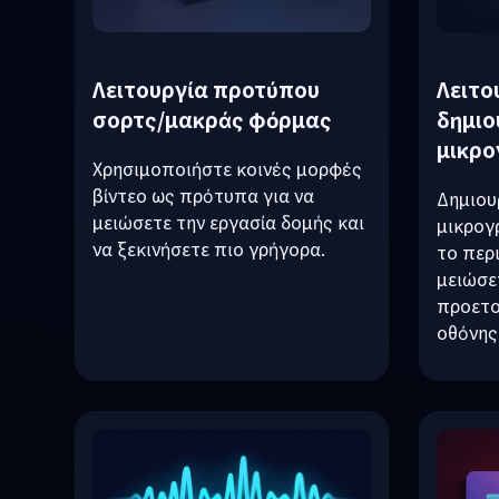
Λειτουργία προτύπου
Λειτο
σορτς/μακράς φόρμας
δημιο
μικρ
Χρησιμοποιήστε κοινές μορφές
βίντεο ως πρότυπα για να
Δημιου
μειώσετε την εργασία δομής και
μικρογ
να ξεκινήσετε πιο γρήγορα.
το περ
μειώσε
προετο
οθόνης