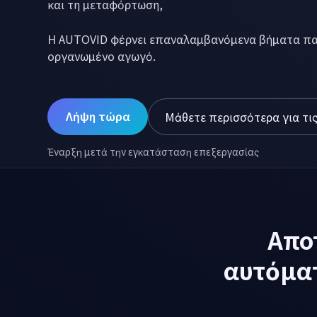
περιεχομένου σα
Πρότυπα σύντομης/μακράς φόρμας, αυτόματοι υ
μικρογραφίες, αυτοματισμός μεταφόρτωσης
Προετοιμάστε τις εργασίες ρουτίνας παραγωγής
ελέγχετε και ελέγχετε το τελικό αποτέλεσμα.
Λήψη τώρα
Μάθετε περισσότερα για τις
Έναρξη μετά την εγκατάσταση επεξεργασίας
Απο