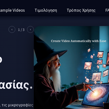
ample Videos
Τιμολόγηση
Τρόπος Χρήσης
F
2
/
3
‹
›
ενη
στη