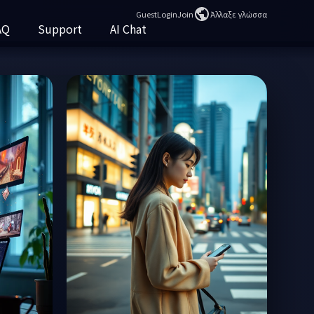
Guest
Login
Join
Άλλαξε γλώσσα
AQ
Support
AI Chat