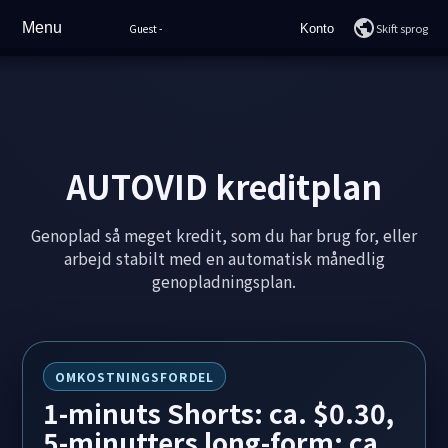
Menu
Skift sprog
Guest
-
Konto
Hjem
Log ind
Funktioner
Tilmeld dig
Eksempelvideoer
AUTOVID kreditplan
Prissætning
Genoplad så meget kredit, som du har brug for, eller
Sådan bruges
arbejd stabilt med en automatisk månedlig
genopladningsplan.
Ofte stillede spørgsmål
Support
OMKOSTNINGSFORDEL
AI-chat
1-minuts Shorts: ca. $0.30,
5-minutters long-form: ca.